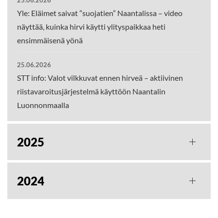
25.06.2026
Yle: Eläimet saivat ”suojatien” Naantalissa – video
näyttää, kuinka hirvi käytti ylityspaikkaa heti
ensimmäisenä yönä
25.06.2026
STT info: Valot vilkkuvat ennen hirveä – aktiivinen
riistavaroitusjärjestelmä käyttöön Naantalin
Luonnonmaalla
2025
2024