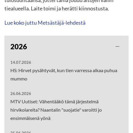
tulosuuntaansa, jottei tämä joudu aitojen väliin
tiealueella. Laite toimi ja herätti kiinnostusta.
Lue koko juttu Metsästäjä-lehdestä
2026
14.07.2026
HS: Hirvet pysähtyvät, kun tien varressa alkaa puhua
mummo
26.06.2026
MTV Uutiset: Vähentääkö tämä järjestelmä
hirvikolareita? Naantalin "suojatie" varoitti jo
ensimmäisenä yönä