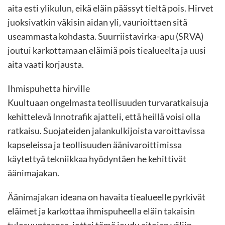
aita esti ylikulun, eikä eläin päässyt tieltä pois. Hirvet
juoksivatkin väkisin aidan yli, vaurioittaen sitä
useammasta kohdasta. Suurriistavirka-apu (SRVA)
joutui karkottamaan eläimiä pois tiealueelta ja uusi
aita vaati korjausta.
Ihmispuhetta hirville
Kuultuaan ongelmasta teollisuuden turvaratkaisuja
kehittelevä Innotrafik ajatteli, että heillä voisi olla
ratkaisu. Suojateiden jalankulkijoista varoittavissa
kapseleissa ja teollisuuden äänivaroittimissa
käytettyä tekniikkaa hyödyntäen he kehittivät
äänimajakan.
Äänimajakan ideana on havaita tiealueelle pyrkivät
eläimet ja karkottaa ihmispuheella eläin takaisin