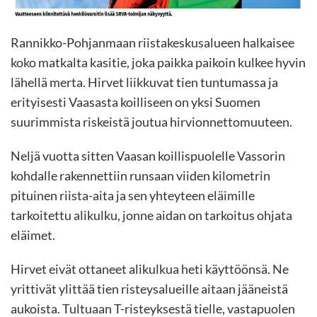
Rannikko-Pohjanmaan riistakeskusalueen halkaisee
koko matkalta kasitie, joka paikka paikoin kulkee hyvin
lähellä merta. Hirvet liikkuvat tien tuntumassa ja
erityisesti Vaasasta koilliseen on yksi Suomen
suurimmista riskeistä joutua hirvionnettomuuteen.
Neljä vuotta sitten Vaasan koillispuolelle Vassorin
kohdalle rakennettiin runsaan viiden kilometrin
pituinen riista-aita ja sen yhteyteen eläimille
tarkoitettu alikulku, jonne aidan on tarkoitus ohjata
eläimet.
Hirvet eivät ottaneet alikulkua heti käyttöönsä. Ne
yrittivät ylittää tien risteysalueille aitaan jääneistä
aukoista. Tultuaan T-risteyksestä tielle, vastapuolen